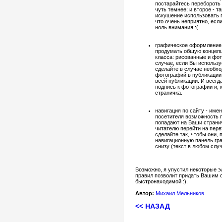
постарайтесь перебороть 
чуть темнее; и второе - 
искушение использовать п
что очень неприятно, есл
ноль внимания :(.
графическое оформление 
продумать общую концепц
класса: рисованные и фот
случае, если Вы использу
сделайте в случае необх
фотографий в публикации
всей публикации. И всегд
подпись к фотографии и, к
страничка.
навигация по сайту - име
посетителя возможность п
попадают на Ваши странич
читателю перейти на перв
сделайте так, чтобы они,
навигационную панель гра
снизу (текст в любом случ
Возможно, я упустил некоторые 
правил позволит придать Вашим 
быстронаходимой :).
Автор:
Михаил Мельников
<< НАЗАД