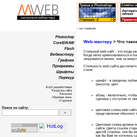
:: на главную
Photoshop
Web-мастеру
> Что тако
CorelDRAW
Flash
Стильный web-сайт - это когда к
Вебмастеру
Когда легко ориентироваться и п
загружаются менее, чем за минуту.
Графика
Программы
Стильность web-сайта достигает
стиля:
Шрифты
Перекур
шрифт - в пределах публи
(высота), цвет.
Клуб разработчиков
Раскрутка сайта
Рассылки
абзац - желательно, чтоб
Обратная связь
сделана с отступом от ле
О проекте
Поиск по сайту:
цветовая схема web-сайта
представления обычного т
Цветовая схема должна по
сайта. Цвета ссылок стара
другой стороны, она бы н
как бы Вам не хотелось с