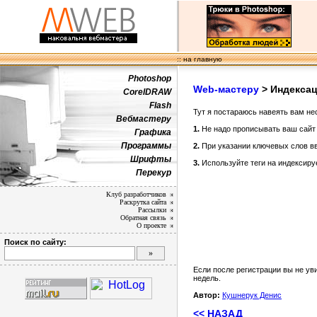
:: на главную
Photoshop
Web-мастеру
> Индекса
CorelDRAW
Flash
Тут я постараюсь навеять вам н
Вебмастеру
1.
Не надо прописывать ваш сайт в
Графика
Программы
2.
При указании ключевых слов вв
Шрифты
3.
Используйте
теги на индексир
Перекур
Клуб разработчиков
Раскрутка сайта
Рассылки
Обратная связь
О проекте
Поиск по сайту:
Если после регистрации вы не ув
недель.
Автор:
Кушнерук Денис
<< НАЗАД