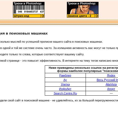
ция в поисковых машинах
есколько мыслей по успешной прописке вашего сайта в поисковых машинах.
 одной и той же системе очень часто. За излишнюю активность вас могут не только п
одите только те слова, которые соответствуют вашему сайту.
уемой странице - это повысит эффективность. В интернете на тему
тегов написано мно
Ниже приведены несколько ссылок на регист
формы наиболее популярных "поискови
Рамблер
Яndex
Ау
Весь Русский In
Улитка
AltaVista
ИнфоАрт
Апорт
Search.Centre.Ru
—
идели свой сайт в поисковой машине - не удивляйтесь, из за большой перегруженности