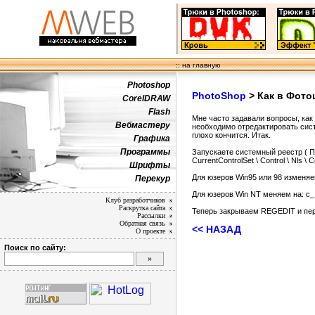
:: на главную
Photoshop
PhotoShop
> Как в Фото
CorelDRAW
Flash
Мне часто задавали вопросы, как 
Вебмастеру
необходимо отредактировать систе
плохо кончится. Итак.
Графика
Программы
Запускаете системный реестр ( П
CurrentControlSet \ Control \ Nls
Шрифты
Для юзеров Win95 или 98 изменяем
Перекур
Для юзеров Win NT меняем на: c_
Клуб разработчиков
Раскрутка сайта
Теперь закрываем REGEDIT и пер
Рассылки
Обратная связь
<< НАЗАД
О проекте
Поиск по сайту: